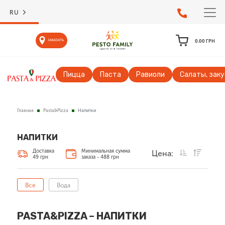
RU
ЗАКАЗАТЬ
0.00
ГРН
Пицца
Паста
Равиоли
Салаты, заку
Главная
Pasta&Pizza
Напитки
НАПИТКИ
Доставка
Минимальная сумма
Цена:
49 грн
заказа - 488 грн
Все
Вода
PASTA&PIZZA – НАПИТКИ