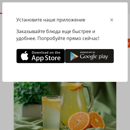
RU
×
Установите наше приложение
ЗАКАЗАТЬ
0.00
ГРН
Заказывайте блюда еще быстрее и
удобнее. Попробуйте прямо сейчас!
Пицца
Паста
Равиоли
Салаты, заку
Главная
Pasta&Pizza
Напитки
Оранджатта