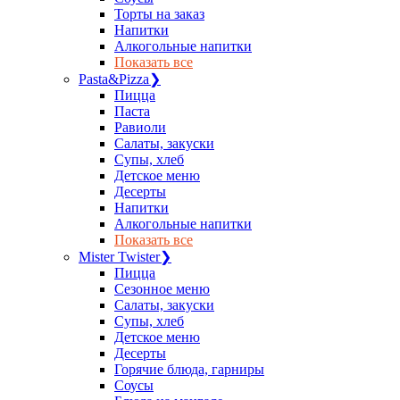
Торты на заказ
Напитки
Алкогольные напитки
Показать все
Pasta&Pizza
❯
Пицца
Паста
Равиоли
Салаты, закуски
Супы, хлеб
Детское меню
Десерты
Напитки
Алкогольные напитки
Показать все
Mister Twister
❯
Пицца
Сезонное меню
Салаты, закуски
Супы, хлеб
Детское меню
Десерты
Горячие блюда, гарниры
Соусы