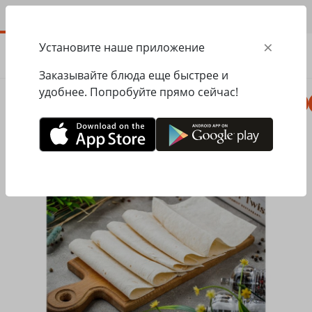
RU
×
Установите наше приложение
ЗАКАЗАТЬ
0.00
ГРН
Заказывайте блюда еще быстрее и
удобнее. Попробуйте прямо сейчас!
Пицца
Сезонное меню
Салаты, закуски
Главная
Mister Twister
Супы, хлеб
Лаваш