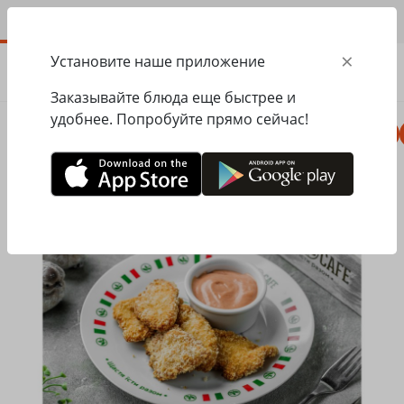
RU
×
Установите наше приложение
ЗАКАЗАТЬ
0.00
ГРН
Заказывайте блюда еще быстрее и
удобнее. Попробуйте прямо сейчас!
Пицца
Сезонное меню
Салаты, закуски
Главная
Mister Twister
Детское меню
Золотистые куриные нагетсы