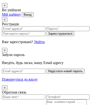
×
Ви увійшли
Мій кабінет
Вихід
×
Реєстрація
Зареєструватися
Вже зареєстровані?
Увійти
×
Забули пароль
Введіть, будь ласка, вашу Email адресу
Надіслати новий пароль
Повернутися до входу
×
Обратная связь