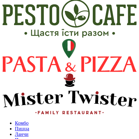
Комбо
Пицца
Ланчи