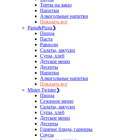
Торты на заказ
Напитки
Алкогольные напитки
Показать все
Pasta&Pizza
❯
Пицца
Паста
Равиоли
Салаты, закуски
Супы, хлеб
Детское меню
Десерты
Напитки
Алкогольные напитки
Показать все
Mister Twister
❯
Пицца
Сезонное меню
Салаты, закуски
Супы, хлеб
Детское меню
Десерты
Горячие блюда, гарниры
Соусы