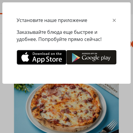
RU
×
Установите наше приложение
ЗАКАЗАТЬ
0.00
ГРН
Заказывайте блюда еще быстрее и
удобнее. Попробуйте прямо сейчас!
Пицца
Сезонное меню
Салаты, закуски
Главная
Mister Twister
Пицца
Пицца Мистер Твистер