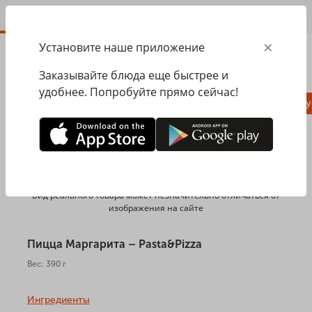
RU
×
Установите наше приложение
ЗАКАЗАТЬ
0.00
ГРН
Заказывайте блюда еще быстрее и
удобнее. Попробуйте прямо сейчас!
Пицца
Паста
Равиоли
Салаты, заку
Главная
Pasta&Pizza
Пицца
Пицца Маргарита
Вид реального товара может незначительно отличаться от
изображения на сайте
Пицца Маргарита – Pasta&Pizza
Вес: 390 г
Ингредиенты