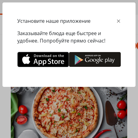
RU
×
Установите наше приложение
ЗАКАЗАТЬ
0.00
ГРН
Заказывайте блюда еще быстрее и
удобнее. Попробуйте прямо сейчас!
Пицца
Сезонное меню
Салаты, закуски
Главная
Mister Twister
Пицца
Пицца Гавайская