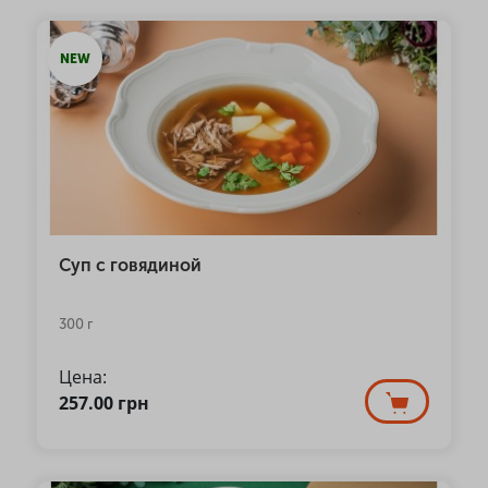
NEW
Суп с говядиной
300 г
Цена:
257.00
грн