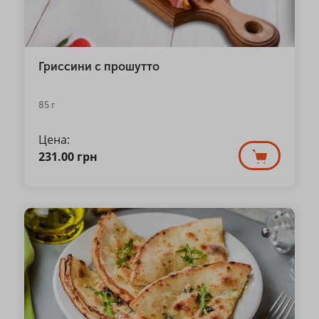
Гриссини с прошутто
85 г
Цена:
231.00
грн