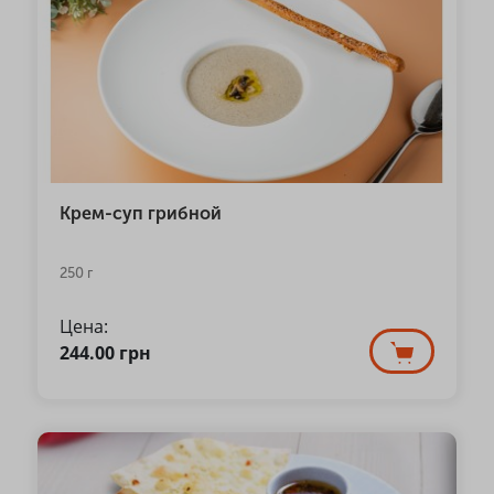
Крем-суп грибной
250 г
Цена:
244.00
грн