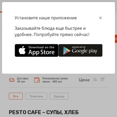
RU
×
Установите наше приложение
ЗАКАЗАТЬ
0.00
ГРН
Заказывайте блюда еще быстрее и
удобнее. Попробуйте прямо сейчас!
Комбо
Пицца
Ланчи
Паста
Равио
Главная
Pesto Cafe
Хлеб и супы
ХЛЕБ И СУПЫ
Доставка
Минимальная сумма
Цена:
49 грн
заказа - 488 грн
Все
Телятина
Курица
PESTO CAFE – СУПЫ, ХЛЕБ