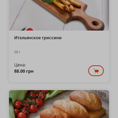
Итальянское гриссини
50 г
Цена:
88.00
грн