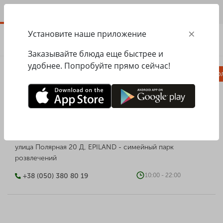
RU
×
Установите наше приложение
ЗАКАЗАТЬ
0.00
ГРН
Заказывайте блюда еще быстрее и
удобнее. Попробуйте прямо сейчас!
Комбо
Пицца
Ланчи
Паста
Равио
PESTO CAFE у EPILAND
улица Полярная 20 Д, EPILAND - симейный парк
розвлечений
+38 (050) 380 80 19
10:00 - 22:00