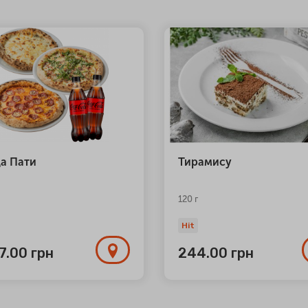
а Пати
Тирамису
120 г
Hit
77.00
грн
244.00
грн