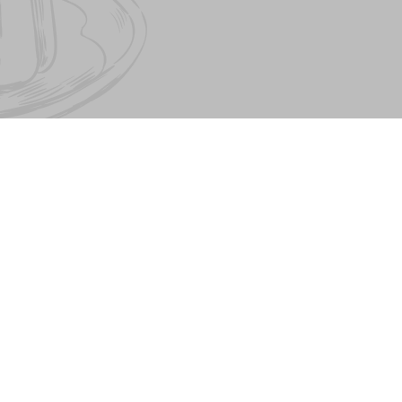
О PESTO FAMILY
Pesto Cafe
Договор оферты. Контакты
Pasta&Pizza
Наши партнеры
Mister Twister
Детский рождения
Кейтеринг
Каталог вакансий
© Семья рестор