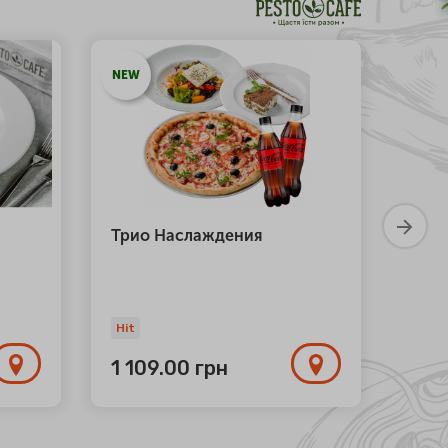
NEW
Трио Наслаждения
Фирм
котл
280 г
Hit
Hit
1 109.00
грн
517