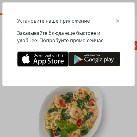
RU
×
Установите наше приложение
ЗАКАЗАТЬ
0.00
ГРН
Заказывайте блюда еще быстрее и
удобнее. Попробуйте прямо сейчас!
Пицца
Паста
Равиоли
Салаты, заку
Главная
Pasta&Pizza
Паста
Паста с морепродуктами Лингвини с креветками и шпинатом ХL ( большая порция)