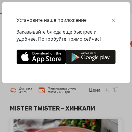
RU
×
Установите наше приложение
ЗАКАЗАТЬ
0.00
ГРН
Заказывайте блюда еще быстрее и
удобнее. Попробуйте прямо сейчас!
Пицца
Сезонное меню
Салаты, закуски
Главная
Mister Twister
Хинкали
ХИНКАЛИ
Доставка
Минимальная сумма
Цена:
49 грн
заказа - 488 грн
MISTER TWISTER – ХИНКАЛИ