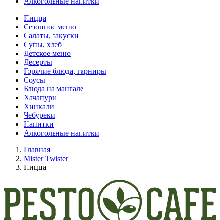
Алкогольные напитки
Пицца
Сезонное меню
Салаты, закуски
Супы, хлеб
Детское меню
Десерты
Горячие блюда, гарниры
Соусы
Блюда на мангале
Хачапури
Хинкали
Чебуреки
Напитки
Алкогольные напитки
Главная
Mister Twister
Пицца