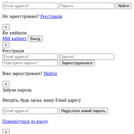
Увійти
Не зареєстровані?
Реєстрація
×
Ви увійшли
Мій кабінет
Вихід
×
Реєстрація
Зареєструватися
Вже зареєстровані?
Увійти
×
Забули пароль
Введіть, будь ласка, вашу Email адресу
Надіслати новий пароль
Повернутися до входу
×