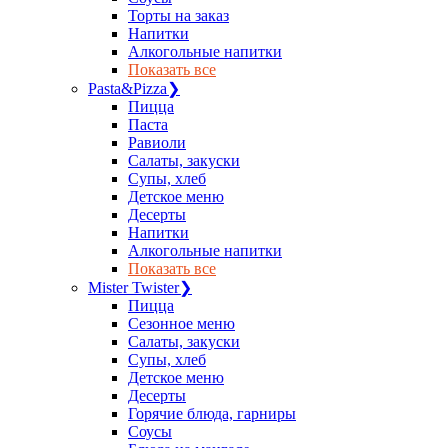
Торты на заказ
Напитки
Алкогольные напитки
Показать все
Pasta&Pizza
❯
Пицца
Паста
Равиоли
Салаты, закуски
Супы, хлеб
Детское меню
Десерты
Напитки
Алкогольные напитки
Показать все
Mister Twister
❯
Пицца
Сезонное меню
Салаты, закуски
Супы, хлеб
Детское меню
Десерты
Горячие блюда, гарниры
Соусы