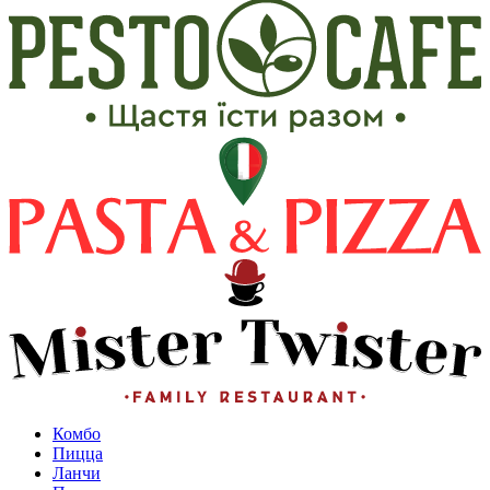
Комбо
Пицца
Ланчи