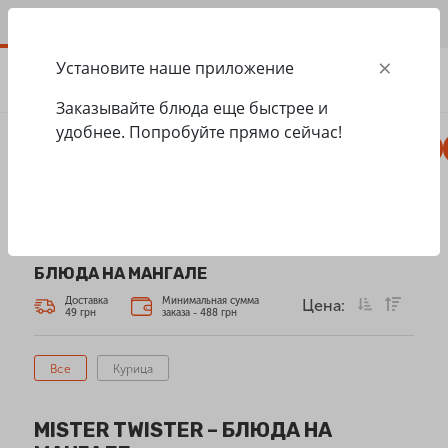
RU
×
Установите наше приложение
ЗАКАЗАТЬ
0.00
ГРН
Заказывайте блюда еще быстрее и
удобнее. Попробуйте прямо сейчас!
Пицца
Сезонное меню
Салаты, закуски
Главная
Mister Twister
Блюда на мангале
БЛЮДА НА МАНГАЛЕ
Доставка
Минимальная сумма
Цена:
49 грн
заказа - 488 грн
Все
Курица
MISTER TWISTER – БЛЮДА НА