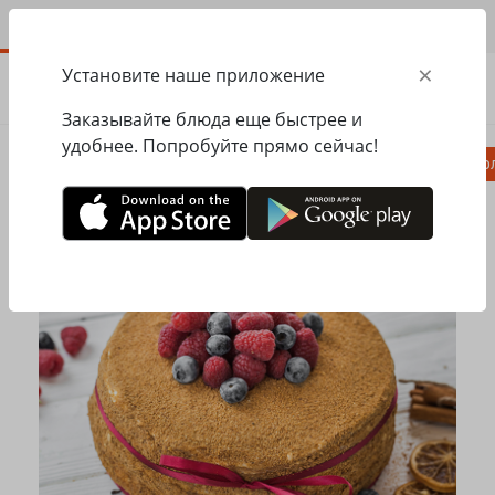
RU
×
Установите наше приложение
ЗАКАЗАТЬ
0.00
ГРН
Заказывайте блюда еще быстрее и
удобнее. Попробуйте прямо сейчас!
Комбо
Пицца
Ланчи
Паста
Равио
Главная
Pesto Cafe
Торты на заказ
Медовик