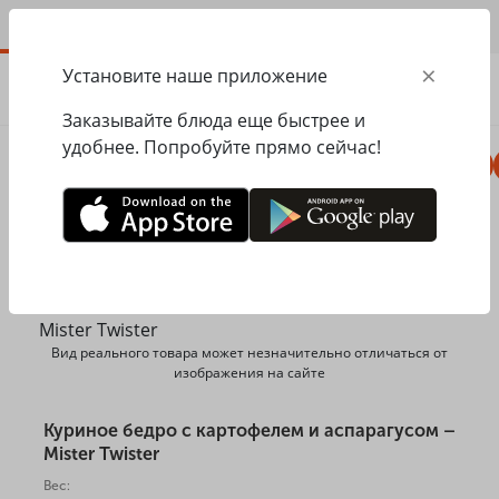
RU
×
Установите наше приложение
ЗАКАЗАТЬ
0.00
ГРН
Заказывайте блюда еще быстрее и
удобнее. Попробуйте прямо сейчас!
Пицца
Сезонное меню
Салаты, закуски
Главная
Mister Twister
Сезонное меню
Куриное бедро с картофелем и аспарагусом
Вид реального товара может незначительно отличаться от
изображения на сайте
Куриное бедро с картофелем и аспарагусом –
Mister Twister
Вес: