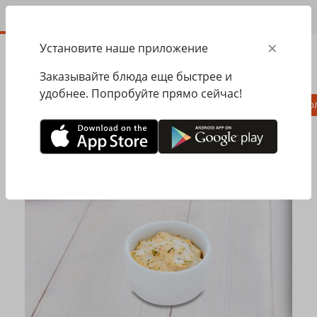
RU
×
Установите наше приложение
ЗАКАЗАТЬ
0.00
ГРН
Заказывайте блюда еще быстрее и
удобнее. Попробуйте прямо сейчас!
Комбо
Пицца
Ланчи
Паста
Равио
Главная
Pesto Cafe
Соусы
Грибной соус