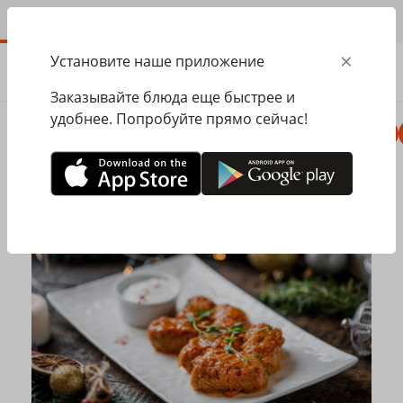
RU
×
Установите наше приложение
ЗАКАЗАТЬ
0.00
ГРН
Заказывайте блюда еще быстрее и
удобнее. Попробуйте прямо сейчас!
Пицца
Сезонное меню
Салаты, закуски
Главная
Mister Twister
Голубцы с пекинской капустой