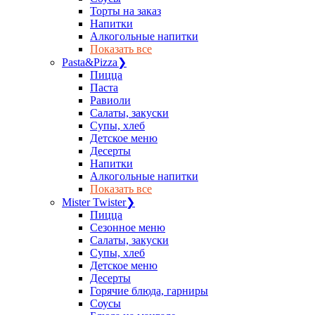
Торты на заказ
Напитки
Алкогольные напитки
Показать все
Pasta&Pizza
❯
Пицца
Паста
Равиоли
Салаты, закуски
Супы, хлеб
Детское меню
Десерты
Напитки
Алкогольные напитки
Показать все
Mister Twister
❯
Пицца
Сезонное меню
Салаты, закуски
Супы, хлеб
Детское меню
Десерты
Горячие блюда, гарниры
Соусы