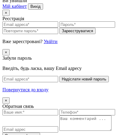
Ви увійшли
Мій кабінет
Вихід
×
Реєстрація
Зареєструватися
Вже зареєстровані?
Увійти
×
Забули пароль
Введіть, будь ласка, вашу Email адресу
Надіслати новий пароль
Повернутися до входу
×
Обратная связь