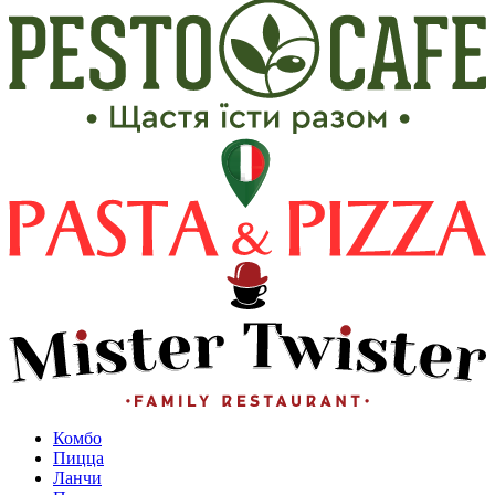
Комбо
Пицца
Ланчи